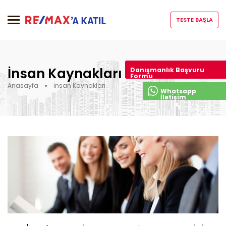
TESTE BAŞLA
İnsan Kaynakları
Danışmanlık Başvuru
Formu
Anasayfa
İnsan Kaynakları
Whatsapp
İletişim