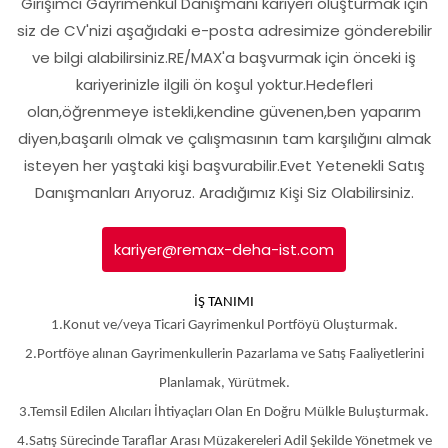
Girişimci Gayrimenkul Danışmanı kariyeri oluşturmak için
siz de CV'nizi aşağıdaki e-posta adresimize gönderebilir
ve bilgi alabilirsiniz.RE/MAX'a başvurmak için önceki iş
kariyerinizle ilgili ön koşul yoktur.Hedefleri
olan,öğrenmeye istekli,kendine güvenen,ben yaparım
diyen,başarılı olmak ve çalışmasının tam karşılığını almak
isteyen her yaştaki kişi başvurabilir.
Evet Yetenekli Satış
Danışmanları Arıyoruz.
Aradığımız Kişi Siz Olabilirsiniz.
kariyer@remax-deha-ist.com
İŞ TANIMI
1.Konut ve/veya Ticari Gayrimenkul Portföyü Oluşturmak.
2.Portföye alınan Gayrimenkullerin Pazarlama ve Satış Faaliyetlerini
Planlamak, Yürütmek.
3.Temsil Edilen Alıcıları İhtiyaçları Olan En Doğru Mülkle Buluşturmak.
4.Satış Sürecinde Taraflar Arası Müzakereleri Adil Şekilde Yönetmek ve