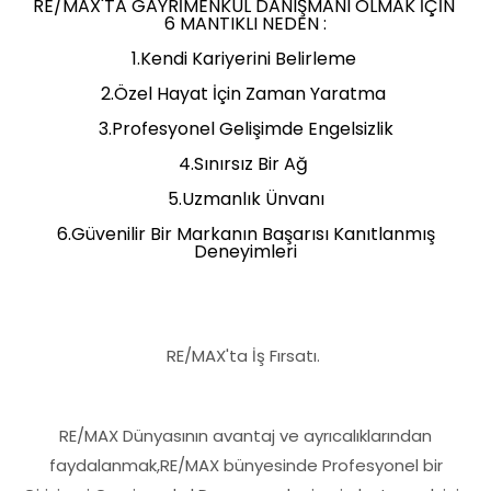
RE/MAX'TA GAYRİMENKUL DANIŞMANI OLMAK İÇİN
6 MANTIKLI NEDEN :
1.Kendi Kariyerini Belirleme
2.Özel Hayat İçin Zaman Yaratma
3.Profesyonel Gelişimde Engelsizlik
4.Sınırsız Bir Ağ
5.Uzmanlık Ünvanı
6.Güvenilir Bir Markanın Başarısı Kanıtlanmış
Deneyimleri
RE/MAX'ta İş Fırsatı.
RE/MAX Dünyasının avantaj ve ayrıcalıklarından
faydalanmak,RE/MAX bünyesinde Profesyonel bir